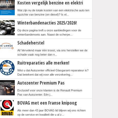
Kosten vergelijk benzine en elektri
Wat zijn nu de totale kosten van een elektrische auto ten
opzichte van benzine (en diesel)? Is el...
Winterbandenacties 2025/2026!
Op deze pagina treft u onze aanbiedingen voor de
winterbandensets aan. Naast de scherpe...
Schadeherstel
Ai! Vervelend maar één troost, via ons herstellen we de
schade vaak nog beter dan n...
Ruitreparaties alle merken!
Wist u dat Autozenter officieel Glasgarant reparateur is?
Dat betekent dat wij voor alle verzekering...
Autozenter Premium Pas
Exclusief voor onze klanten is de Renault Premium
Pas van Autozenter. Eén j...
BOVAG met een Franse knipoog
Als meer dan 43 jaar BOVAG lid blijven wij ons richten
op de service en kwaliteit die u al z...