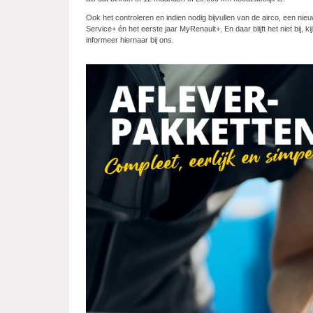
Ook het controleren en indien nodig bijvullen van de airco, een nie
Service+ én het eerste jaar MyRenault+. En daar blijft het niet bij, 
informeer hiernaar bij ons.