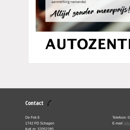
Contact
De Fok 8
Telefoon: 
1742 PD Schagen
E-mail:
inf
KvK nr: 37052285