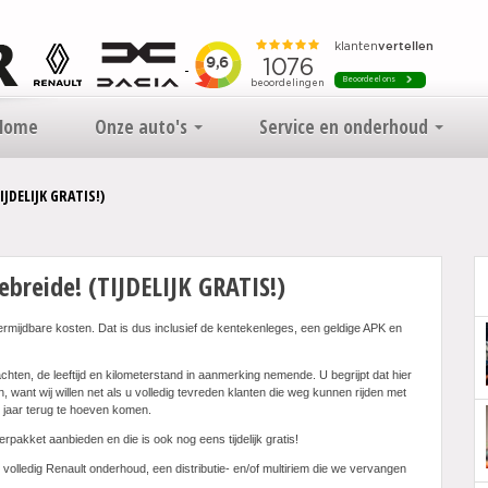
Home
Onze auto's
Service en onderhoud
JDELIJK GRATIS!)
breide! (TIJDELIJK GRATIS!)
nvermijdbare kosten. Dat is dus inclusief de kentekenleges, een geldige APK en
chten, de leeftijd en kilometerstand in aanmerking nemende. U begrijpt dat hier
en, want wij willen net als u volledig tevreden klanten die weg kunnen rijden met
1 jaar terug te hoeven komen.
verpakket aanbieden en die is ook nog eens tijdelijk gratis!
olledig Renault onderhoud, een distributie- en/of multiriem die we vervangen