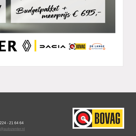
0224 - 21 64 64
o@autozenter.nl