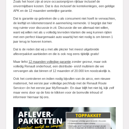
Zoals het hoort zijn al onze occasionprijzen rijklaar inclusief de
onvermijdbare kosten. Dat is dus inclusief de kentekenleges, een geldige
Actie
APK en de 12 maanden wettelijke garantie.
Dat is garantie op gebreken die u als consument niet hoeft te verwachten,
de leeftijd en kilometerstand in aanmerking nemende. U begrijpt dat hier
nog ruimte voor discussie in zit. Discussie die we allemaal niet willen,
want wij willen net als u volledig tevreden klanten die weg kunnen rijden
met een perfect klaargemaakt auto waarbij het niet nodig is om binnen 1
jaar terug te hoeven komen.
Dat is de reden dat wij u met alle plezier het meest uitgebreide
afleverpakket aanbieden en die is ook nog eens tijdelijk gratis!
Maar liefst
12 maanden volledige garantie
zonder gezeur, maar ook
volledig Renault onderhoud, een distributie- en/of multiriem die we
vervangen als dat binnen of 12 maanden of 20.000 km noodzakelijk is.
Ook het controleren en indien nodig bijvullen van de airco, een nieuwe
mattenset, het eerste jaar volledige pechhulp met de Renault Route
Service+ én het eerste jaar MyRenault+. En daar blijft het niet bij, kijk zelf
maar eens door op de foto te klikken voor de bomvolle inhoud of
informeer hiernaar bij ons.