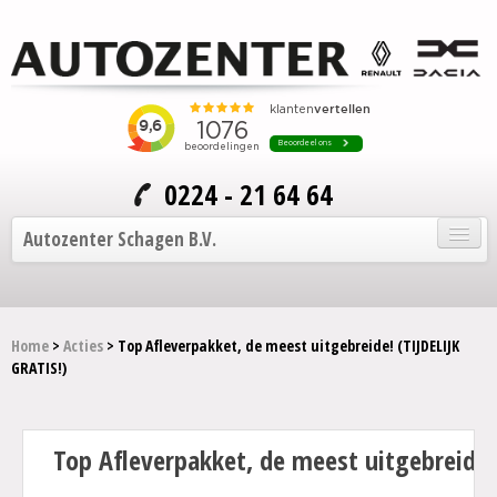
0224 - 21 64 64
Autozenter Schagen B.V.
Home
Home
>
Acties
> Top Afleverpakket, de meest uitgebreide! (TIJDELIJK
Onze auto's
GRATIS!)
Service en onderhoud
Over Autozenter
Top Afleverpakket, de meest uitgebreide! 
Contact