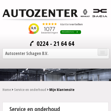
0224 - 21 64 64
Autozenter Schagen B.V.
Home
Onze auto's
Service en onderhoud
Home
>
Service en onderhoud
> Mijn klantensite
Over Autozenter
Service en onderhoud
Contact