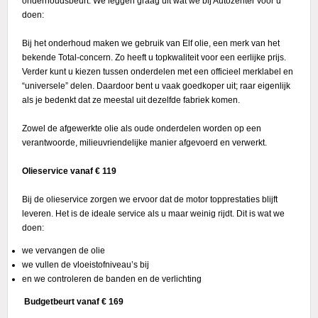
onderhoudsbeurt. We leggen graag uit wat we bij Autozenter voor u
doen:
Bij het onderhoud maken we gebruik van Elf olie, een merk van het
bekende Total-concern. Zo heeft u topkwaliteit voor een eerlijke prijs.
Verder kunt u kiezen tussen onderdelen met een officieel merklabel en
“universele” delen. Daardoor bent u vaak goedkoper uit; raar eigenlijk
als je bedenkt dat ze meestal uit dezelfde fabriek komen.
Zowel de afgewerkte olie als oude onderdelen worden op een
verantwoorde, milieuvriendelijke manier afgevoerd en verwerkt.
Olieservice vanaf € 119
Bij de olieservice zorgen we ervoor dat de motor topprestaties blijft
leveren. Het is de ideale service als u maar weinig rijdt. Dit is wat we
doen:
we vervangen de olie
we vullen de vloeistofniveau’s bij
en we controleren de banden en de verlichting
Budgetbeurt vanaf € 169