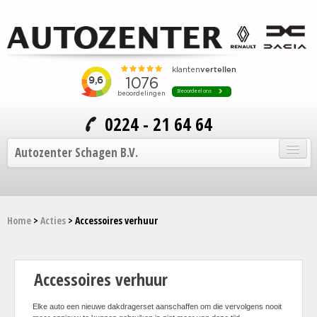
0224 - 21 64 64
Autozenter Schagen B.V.
Home
Home
>
Acties
> Accessoires verhuur
Onze auto's
Service en onderhoud
Accessoires verhuur
Over Autozenter
Elke auto een nieuwe dakdragerset aanschaffen om die vervolgens nooit
Contact