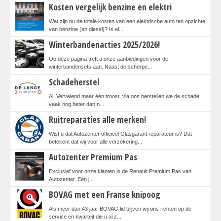
Kosten vergelijk benzine en elektri
Wat zijn nu de totale kosten van een elektrische auto ten opzichte
van benzine (en diesel)? Is el...
Winterbandenacties 2025/2026!
Op deze pagina treft u onze aanbiedingen voor de
winterbandensets aan. Naast de scherpe...
Schadeherstel
Ai! Vervelend maar één troost, via ons herstellen we de schade
vaak nog beter dan n...
Ruitreparaties alle merken!
Wist u dat Autozenter officieel Glasgarant reparateur is? Dat
betekent dat wij voor alle verzekering...
Autozenter Premium Pas
Exclusief voor onze klanten is de Renault Premium Pas van
Autozenter. Eén j...
BOVAG met een Franse knipoog
Als meer dan 43 jaar BOVAG lid blijven wij ons richten op de
service en kwaliteit die u al z...