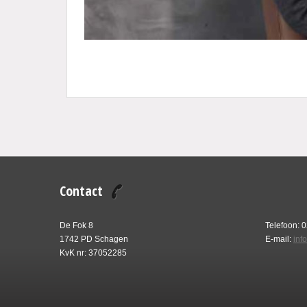
Contact
De Fok 8
Telefoon: 
1742 PD Schagen
E-mail:
inf
KvK nr: 37052285