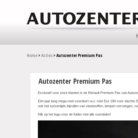
Home
>
Acties
> Autozenter Premium Pas
Autozenter Premium Pas
Exclusief voor onze klanten is de Renault Premium Pas van Autoze
Eén jaar lang mega veel voordeel t.w.v. ruim Eur 180 voor slechts E
ook het tussentijds bijvullen van vloeistoffen, lampen vervangen, rui
Klik op het logo voor de folder met alle voordelen!