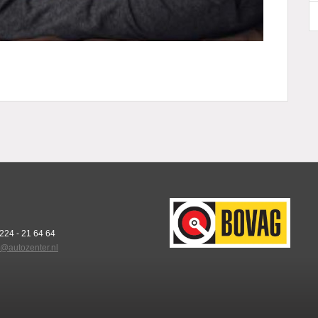
0224 - 21 64 64
o@autozenter.nl