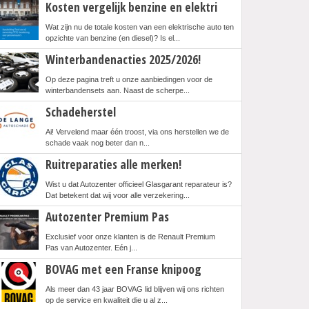
Kosten vergelijk benzine en elektri
Wat zijn nu de totale kosten van een elektrische auto ten
opzichte van benzine (en diesel)? Is el...
Winterbandenacties 2025/2026!
Op deze pagina treft u onze aanbiedingen voor de
winterbandensets aan. Naast de scherpe...
Schadeherstel
Ai! Vervelend maar één troost, via ons herstellen we de
schade vaak nog beter dan n...
Ruitreparaties alle merken!
Wist u dat Autozenter officieel Glasgarant reparateur is?
Dat betekent dat wij voor alle verzekering...
Autozenter Premium Pas
Exclusief voor onze klanten is de Renault Premium
Pas van Autozenter. Eén j...
BOVAG met een Franse knipoog
Als meer dan 43 jaar BOVAG lid blijven wij ons richten
op de service en kwaliteit die u al z...