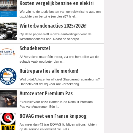
Kosten vergelijk benzine en elektri
Wat zijn nu de totale kosten van een elektrische auto ten
opzichte van benzine (en diesel)? Is el...
Winterbandenacties 2025/2026!
Op deze pagina treft u onze aanbiedingen voor de
winterbandensets aan. Naast de scherpe...
Schadeherstel
Ai! Vervelend maar één troost, via ons herstellen we de
schade vaak nog beter dan n...
Ruitreparaties alle merken!
Wist u dat Autozenter officieel Glasgarant reparateur is?
Dat betekent dat wij voor alle verzekering...
Autozenter Premium Pas
Exclusief voor onze klanten is de Renault Premium
Pas van Autozenter. Eén j...
BOVAG met een Franse knipoog
Als meer dan 43 jaar BOVAG lid blijven wij ons richten
op de service en kwaliteit die u al z...