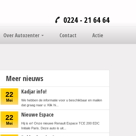
0224 - 21 64 64
Over Autozenter
Contact
Actie
Meer nieuws
Kadjar info!
22
Mei
We hebben de informatie voor u beschikbaar en mailen
dat graag naar u: Klik hi...
Nieuwe Espace
22
Mei
Hij is er! Onze nieuwe Renault Espace TCE 200 EDC
Initiale Paris. Deze auto is uit...