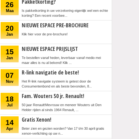
Pakketkorting?
26
Maa
Is pakketkorting in uw verzekering eigenlijk wel een echte
korting? Een recent voorbee...
NIEUWE ESPACE PRE-BROCHURE
20
Jan
Klik hier voor de pre-brochure!
NIEUWE ESPACE PRIJSLIJST
15
Jan
Te bestellen vanaf heden, leverbaar vanaf medio mei
maar alles is nu al bekend! Klik ...
R-link navigatie de beste!
07
Nov
Het R-link navigatie systeem is getest door de
Consumentenbond en als beste bevonden, 8...
Fam. Wouters 50 jr. Renault!
18
Jul
50 jaar Renault!Mevrouw en meneer Wouters uit Den
Helder rijden al sinds 1964 Renault, ...
Gratis Xenon!
14
Apr
Beter zien en gezien worden? Van 17 t/m 30 april gratis
xenon-verlichting op uw n...