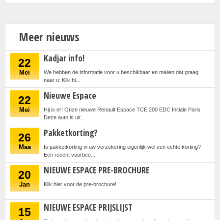
Meer nieuws
Kadjar info!
22
Mei
We hebben de informatie voor u beschikbaar en mailen dat graag
naar u: Klik hi...
Nieuwe Espace
22
Mei
Hij is er! Onze nieuwe Renault Espace TCE 200 EDC Initiale Paris.
Deze auto is uit...
Pakketkorting?
26
Maa
Is pakketkorting in uw verzekering eigenlijk wel een echte korting?
Een recent voorbee...
NIEUWE ESPACE PRE-BROCHURE
20
Jan
Klik hier voor de pre-brochure!
NIEUWE ESPACE PRIJSLIJST
15