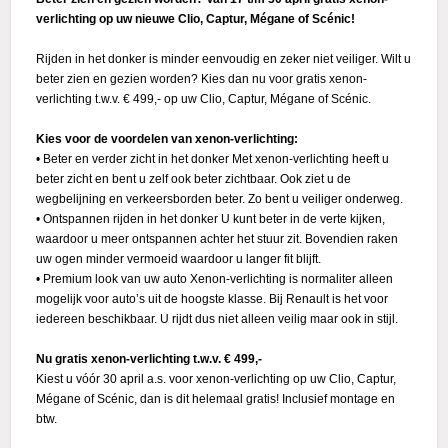
verlichting op uw nieuwe Clio, Captur, Mégane of Scénic!
Actie
Rijden in het donker is minder eenvoudig en zeker niet veiliger. Wilt u
beter zien en gezien worden? Kies dan nu voor gratis xenon-
verlichting t.w.v. € 499,- op uw Clio, Captur, Mégane of Scénic.
Kies voor de voordelen van xenon-verlichting:
• Beter en verder zicht in het donker Met xenon-verlichting heeft u
beter zicht en bent u zelf ook beter zichtbaar. Ook ziet u de
wegbelijning en verkeersborden beter. Zo bent u veiliger onderweg.
• Ontspannen rijden in het donker U kunt beter in de verte kijken,
waardoor u meer ontspannen achter het stuur zit. Bovendien raken
uw ogen minder vermoeid waardoor u langer fit blijft.
• Premium look van uw auto Xenon-verlichting is normaliter alleen
mogelijk voor auto’s uit de hoogste klasse. Bij Renault is het voor
iedereen beschikbaar. U rijdt dus niet alleen veilig maar ook in stijl.
Nu gratis xenon-verlichting t.w.v. € 499,-
Kiest u vóór 30 april a.s. voor xenon-verlichting op uw Clio, Captur,
Mégane of Scénic, dan is dit helemaal gratis! Inclusief montage en
btw.