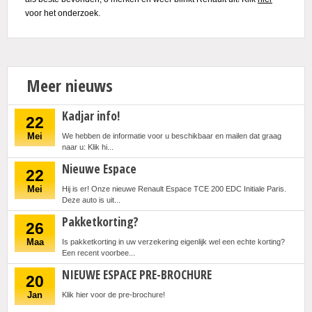
voor het onderzoek.
Actie
Meer nieuws
Kadjar info!
22
Mei
We hebben de informatie voor u beschikbaar en mailen dat graag
naar u: Klik hi...
Nieuwe Espace
22
Mei
Hij is er! Onze nieuwe Renault Espace TCE 200 EDC Initiale Paris.
Deze auto is uit...
Pakketkorting?
26
Maa
Is pakketkorting in uw verzekering eigenlijk wel een echte korting?
Een recent voorbee...
NIEUWE ESPACE PRE-BROCHURE
20
Jan
Klik hier voor de pre-brochure!