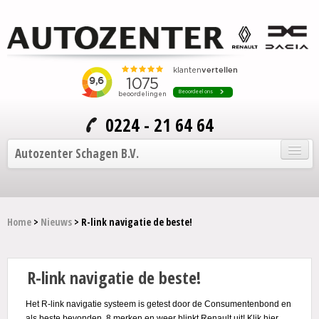
0224 - 21 64 64
Autozenter Schagen B.V.
Home
Home
>
Nieuws
> R-link navigatie de beste!
Onze auto's
Service en onderhoud
R-link navigatie de beste!
Over Autozenter
Het R-link navigatie systeem is getest door de Consumentenbond en
Contact
als beste bevonden, 8 merken en weer blinkt Renault uit! Klik
hier