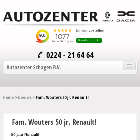
0224 - 21 64 64
Autozenter Schagen B.V.
Home
Home
>
Nieuws
> Fam. Wouters 50 jr. Renault!
Onze auto's
Service en onderhoud
Fam. Wouters 50 jr. Renault!
Over Autozenter
50 jaar Renault!
Contact