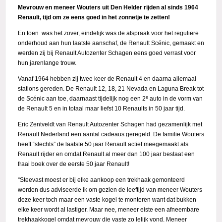
Mevrouw en meneer Wouters uit Den Helder rijden al sinds 1964
Actie
Renault, tijd om ze eens goed in het zonnetje te zetten!
En toen was het zover, eindelijk was de afspraak voor het reguliere
onderhoud aan hun laatste aanschaf, de Renault Scénic, gemaakt en
werden zij bij Renault Autozenter Schagen eens goed verrast voor
hun jarenlange trouw.
Vanaf 1964 hebben zij twee keer de Renault 4 en daarna allemaal
stations gereden. De Renault 12, 18, 21 Nevada en Laguna Break tot
e
de Scénic aan toe, daarnaast tijdelijk nog een 2
auto in de vorm van
de Renault 5 en in totaal maar liefst 10 Renaults in 50 jaar tijd.
Eric Zentveldt van Renault Autozenter Schagen had gezamenlijk met
Renault Nederland een aantal cadeaus geregeld. De familie Wouters
heeft “slechts” de laatste 50 jaar Renault actief meegemaakt als
Renault rijder en omdat Renault al meer dan 100 jaar bestaat een
fraai boek over de eerste 50 jaar Renault!
“Steevast moest er bij elke aankoop een trekhaak gemonteerd
worden dus adviseerde ik om gezien de leeftijd van meneer Wouters
deze keer toch maar een vaste kogel te monteren want dat bukken
elke keer wordt al lastiger. Maar nee, meneer eiste een afneembare
trekhaakkogel omdat mevrouw die vaste zo lelijk vond. Meneer