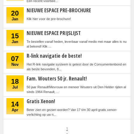
Een recent voorbee...
NIEUWE ESPACE PRE-BROCHURE
20
Jan
Klik hier voor de pre-brochure!
NIEUWE ESPACE PRIJSLIJST
15
Jan
Te bestellen vanaf heden, leverbaar vanaf medio mei maar alles is nu
al bekend! Klik ...
R-link navigatie de beste!
07
Nov
Het R-link navigatie systeem is getest door de Consumentenbond en
als beste bevonden, 8...
Fam. Wouters 50 jr. Renault!
18
Jul
50 jaar Renault!Mevrouw en meneer Wouters uit Den Helder rijden al
sinds 1964 Renault, ...
Gratis Xenon!
14
Apr
Beter zien en gezien worden? Van 17 t/m 30 april gratis xenon-
verlichting op uw n...
1