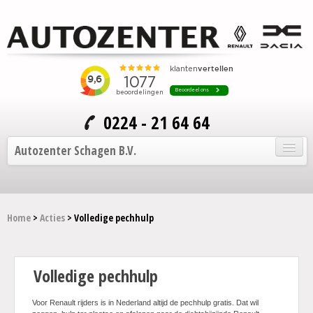
0224 - 21 64 64
Autozenter Schagen B.V.
Home
Home
>
Acties
> Volledige pechhulp
Onze auto's
Service en onderhoud
Volledige pechhulp
Over Autozenter
Voor Renault rijders is in Nederland altijd de pechhulp gratis. Dat wil
Contact