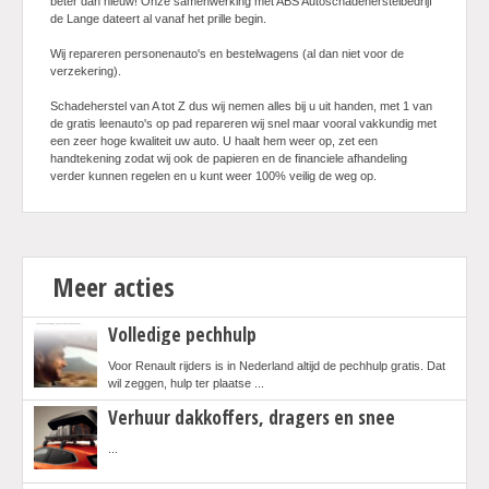
beter dan nieuw! Onze samenwerking met ABS Autoschadeherstelbedrijf
de Lange dateert al vanaf het prille begin.
Actie
Wij repareren personenauto's en bestelwagens (al dan niet voor de
verzekering).
Schadeherstel van A tot Z dus wij nemen alles bij u uit handen, met 1 van
de gratis leenauto's op pad repareren wij snel maar vooral vakkundig met
een zeer hoge kwaliteit uw auto. U haalt hem weer op, zet een
handtekening zodat wij ook de papieren en de financiele afhandeling
verder kunnen regelen en u kunt weer 100% veilig de weg op.
Meer acties
Volledige pechhulp
Voor Renault rijders is in Nederland altijd de pechhulp gratis. Dat
wil zeggen, hulp ter plaatse ...
Verhuur dakkoffers, dragers en snee
...