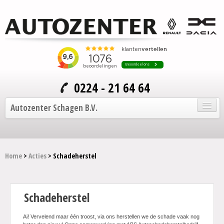
0224 - 21 64 64
Autozenter Schagen B.V.
Home
Home
>
Acties
> Schadeherstel
Onze auto's
Service en onderhoud
Schadeherstel
Over Autozenter
Ai! Vervelend maar één troost, via ons herstellen we de schade vaak nog
Contact