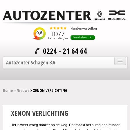
0224 - 21 64 64
Autozenter Schagen B.V.
Home
Home
>
Nieuws
> XENON VERLICHTING
Onze auto's
Service en onderhoud
XENON VERLICHTING
Over Autozenter
Het is weer vroeg donker op de weg. Dat maakt het autorijden minder
Contact