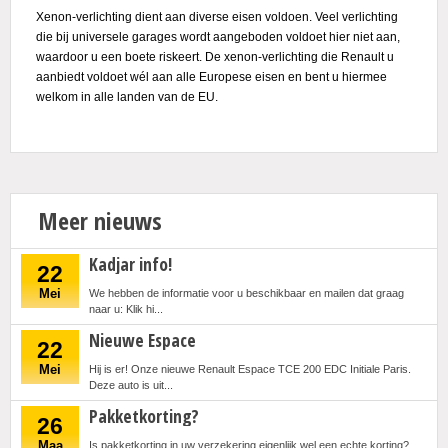
Xenon-verlichting dient aan diverse eisen voldoen. Veel verlichting
die bij universele garages wordt aangeboden voldoet hier niet aan,
waardoor u een boete riskeert. De xenon-verlichting die Renault u
aanbiedt voldoet wél aan alle Europese eisen en bent u hiermee
welkom in alle landen van de EU.
Meer nieuws
Kadjar info!
22
Mei
We hebben de informatie voor u beschikbaar en mailen dat graag
naar u: Klik hi...
Nieuwe Espace
22
Mei
Hij is er! Onze nieuwe Renault Espace TCE 200 EDC Initiale Paris.
Deze auto is uit...
Pakketkorting?
26
Maa
Is pakketkorting in uw verzekering eigenlijk wel een echte korting?