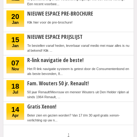
Een recent voorbee...
NIEUWE ESPACE PRE-BROCHURE
20
Jan
Klik hier voor de pre-brochure!
NIEUWE ESPACE PRIJSLIJST
15
Jan
Te bestellen vanaf heden, leverbaar vanaf medio mei maar alles is nu
al bekend! Klik ...
R-link navigatie de beste!
07
Nov
Het R-link navigatie systeem is getest door de Consumentenbond en
als beste bevonden, 8...
Fam. Wouters 50 jr. Renault!
18
Jul
50 jaar Renault!Mevrouw en meneer Wouters uit Den Helder rijden al
sinds 1964 Renault, ...
Gratis Xenon!
14
Apr
Beter zien en gezien worden? Van 17 t/m 30 april gratis xenon-
verlichting op uw n...
1