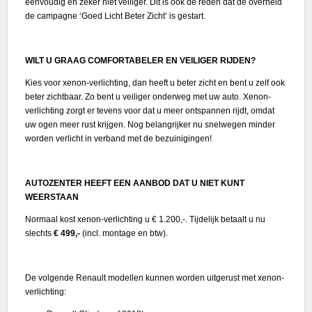
eenvoudig en zeker niet veiliger. Dit is ook de reden dat de overheid
de campagne ‘Goed Licht Beter Zicht’ is gestart.
Actie
WILT U GRAAG COMFORTABELER EN VEILIGER RĲDEN?
Kies voor xenon-verlichting, dan heeft u beter zicht en bent u zelf ook
beter zichtbaar. Zo bent u veiliger onderweg met uw auto. Xenon-
verlichting zorgt er tevens voor dat u meer ontspannen rijdt, omdat
uw ogen meer rust krijgen. Nog belangrijker nu snelwegen minder
worden verlicht in verband met de bezuinigingen!
AUTOZENTER HEEFT EEN AANBOD DAT U NIET KUNT
WEERSTAAN
Normaal kost xenon-verlichting u € 1.200,-. Tijdelijk betaalt u nu
slechts
€ 499,-
(incl. montage en btw).
De volgende Renault modellen kunnen worden uitgerust met xenon-
verlichting: