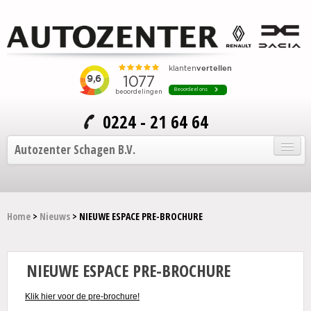
0224 - 21 64 64
Autozenter Schagen B.V.
Home
Home
>
Nieuws
> NIEUWE ESPACE PRE-BROCHURE
Onze auto's
Service en onderhoud
NIEUWE ESPACE PRE-BROCHURE
Over Autozenter
Klik hier voor de pre-brochure!
Contact