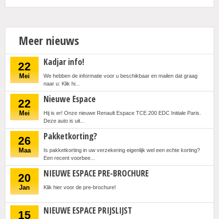
Actie
Meer nieuws
Kadjar info!
22
Mei
We hebben de informatie voor u beschikbaar en mailen dat graag
naar u: Klik hi...
Nieuwe Espace
22
Mei
Hij is er! Onze nieuwe Renault Espace TCE 200 EDC Initiale Paris.
Deze auto is uit...
Pakketkorting?
26
Maa
Is pakketkorting in uw verzekering eigenlijk wel een echte korting?
Een recent voorbee...
NIEUWE ESPACE PRE-BROCHURE
20
Jan
Klik hier voor de pre-brochure!
NIEUWE ESPACE PRIJSLIJST
15