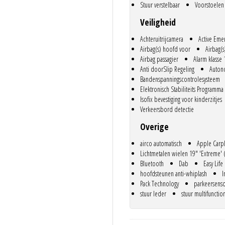
Stuur verstelbaar
Voorstoelen 
n wij niet en alle partners waar we
Veiligheid
 tegen, maar laten die
Achteruitrijcamera
Active Eme
rijsvechters, die er geen moeite mee
Airbag(s) hoofd voor
Airbag(s
s je de goedkoopste wil zijn.
Airbag passagier
Alarm klasse 
aliteit en uitmuntende service en
Anti doorSlip Regeling
Auton
f 1986.
Bandenspanningscontrolesysteem
Elektronisch Stabiliteits Programma
ij bij direct professioneel
Isofix bevestiging voor kinderzitjes
we die gelijk verwijderen.
Verkeersbord detectie
Overige
es bij staan en dat zien we ook
rdelen onze klanten (gemeten door
airco automatisch
Apple Carp
een supermooie 9.6 met een
Lichtmetalen wielen 19" 'Extreme'
 trots op!.
Bluetooth
Dab
Easy Life
hoofdsteunen anti-whiplash
I
Dat is dus inclusief de
Pack Technology
parkeersenso
e garantie (dat is garantie op
stuur leder
stuur multifunctio
eeftijd en kilometerstand in
scussie in zit.