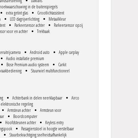
standsbediening
Dakrails
oekwaarschuwing in de buitenspiegels
extra getint glas
Grootlichtassistent
n
LED dagrijverlichting
Metaalkleur
tent
Parkeersensor achter
Parkeersensor opzij
nsor voor en achter
Trekhaak
teruitrijcamera
Android auto
Apple carplay
Audio installatie premium
Bose Premium audio systeem
Carkit
raakbediening
Stuurwiel multifunctioneel
ing
Achterbank in delen neerklapbaar
Airco
 elektronische regeling
Armsteun achter
Armsteun voor
aar
Boordcomputer
Hoofdsteunen achter
Keyless entry
ingspook
Passagiersstoel in hoogte verstelbaar
Stuurbekrachtiging snelheidsafhankelijk