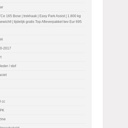
ar
TCe 165 Bose | trekhaak | Easy Park Assist | 1.800 kg
gewicht! | tijdelijk gratis Top Afleverpakket twv Eur 695
34
10-2017
t
leder / stof
aciet
 cc
 PK
zine
dgeschakeld