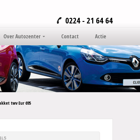
0224 - 21 64 64
Over Autozenter
Contact
Actie
akket twv Eur 695
1LS