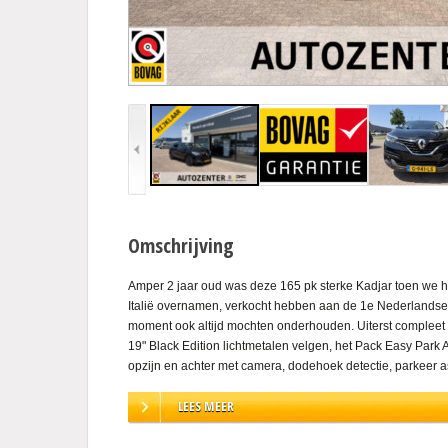
Omschrijving
Amper 2 jaar oud was deze 165 pk sterke Kadjar toen we h
Italië overnamen, verkocht hebben aan de 1e Nederlandse
moment ook altijd mochten onderhouden. Uiterst compleet oo
19" Black Edition lichtmetalen velgen, het Pack Easy Park 
opzijn en achter met camera, dodehoek detectie, parkeer a
(autonomous emergency braking). Ook voorzien van Apple 
LEES MEER
trekhaak met 13 polige stekker en geschakelde en constant 
onder mogen monteren. Deze uitvoering beschikt ook, zoa
over het Bose Premium Sound System. Kortom, een topper w