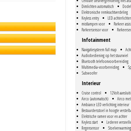
Centrale deurvergrendeling met af
Dimlichten automatisch
Dodeh
Elektronische remkrachtverdeling
Keyless entry
LED achterlichte
mistlampen voor
Parkeer assis
le autobedrijven. Wij onderscheiden
Parkeersensor voor
Parkeerse
waliteit te leveren, die zowel u en
Infotainment
trouwbare business partners die
Navigatiesysteem full map
Ach
Audiobediening op het stuurwiel
controles doen. In het
Bluetooth telefoonvoorbereiding
lijk voor ons als dealers!) zien we
Multimedia-voorbereiding
Sp
uto dan bij ons binnen komt, checken
Subwoofer
foto's? Zijn er verder
e wij willen leveren? Als we
Interieur
 in, waar we ook onder de
Cruise control
12Volt aansluit
Airco (automatisch)
Airco met
Ambiance LED verlichting interieur
ade heeft gehad, daar kunnen wij
Bestuurdersstoel in hoogte verstelb
e eerste kilometers niet naast
Elektrische ramen voor en achter
Keyless start
Lederen versnell
is netjes gedaan, is dat niet erg
Regensensor
Stoelverwarming
 zeker of er "geen boom tot aan het