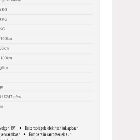
5 KG
0 KG
 KG
l/100km
100km
l/100km
g/km
ge
 / €247 p/kw
er
 velgen 19"
Buitenspiegels elektrisch inklapbaar
en verwarmbaar
Bumpers in carrosseriekleur