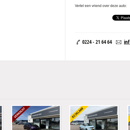
n compleet klaargemaakte auto?
Vertel een vriend over deze auto:
aar liefst 12 maanden volledige
r bij ons.
 ons onderhouden? Dan garanderen
eriodes als vakanties en
 eventuele spoed zelfs nog
0224 - 21 64 64
in
n het voorkomen dat
dere fabriekssamenstellingen,
en we die graag!.
t helpt u graag verder! U bent altijd
 tijd voor u vrijgemaakt,
ijd de auto voor u vast.
e van toepassing zijnde algemene en
ie bekijken, uiteraard willen we