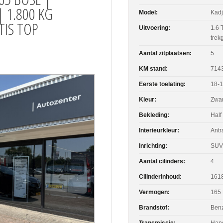
| 1.800 KG
Model:
Kadj
TIS TOP
Uitvoering:
1.6 
trek
Aantal zitplaatsen:
5
KM stand:
714
Eerste toelating:
18-
Kleur:
Zwar
Bekleding:
Half 
Interieurkleur:
Antr
Inrichting:
SUV
Aantal cilinders:
4
Cilinderinhoud:
1618
Vermogen:
165
Brandstof:
Ben
Transmissie:
Han