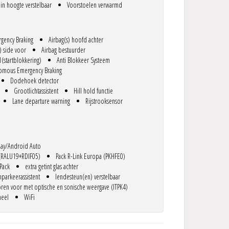
in hoogte verstelbaar
Voorstoelen verwarmd
rgency Braking
Airbag(s) hoofd achter
) side voor
Airbag bestuurder
1(startblokkering)
Anti Blokkeer Systeem
omous Emergency Braking
Dodehoek detector
Grootlichtassistent
Hill hold functie
Lane departure warning
Rijstrooksensor
lay/Android Auto
 (RALU19+RDIF05)
Pack R-Link Europa (PKHFE0)
 Pack
extra getint glas achter
nparkeerassistent
lendesteun(en) verstelbaar
ren voor met optische en sonische weergave (ITPK4)
neel
WiFi