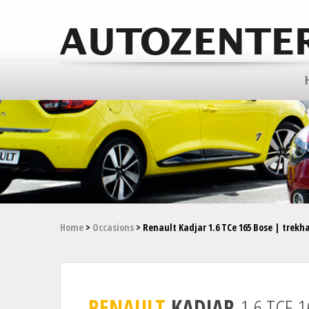
Home
>
Occasions
> Renault Kadjar 1.6 TCe 165 Bose | trekhaa
RENAULT
KADJAR
1.6 TCE 