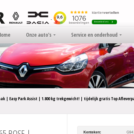
Home
Onze auto's
Service en onderhoud
k | Easy Park Assist | 1.800 kg trekgewicht! | tijdelijk gratis Top Afleverp
165 BOSE |
Kenteken:
G94