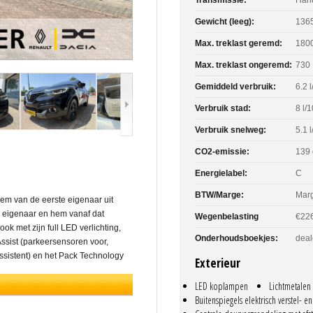
Gewicht (leeg):
136
Max. treklast geremd:
180
Max. treklast ongeremd:
730
Gemiddeld verbruik:
6.2 
Verbruik stad:
8 l/
Verbruik snelweg:
5.1 
CO2-emissie:
139 
Energielabel:
C
BTW/Marge:
Mar
em van de eerste eigenaar uit
 eigenaar en hem vanaf dat
Wegenbelasting
€226
k met zijn full LED verlichting,
Onderhoudsboekjes:
deal
Assist (parkeersensoren voor,
ssistent) en het Pack Technology
Exterieur
Carplay / Android Auto en de
plus hebben wij er toen ook gelijk
LED koplampen
Lichtmetalen
ls de naam het al doet vermoeden,
Buitenspiegels elektrisch verstel- 
aar u nog lange tijd met veel