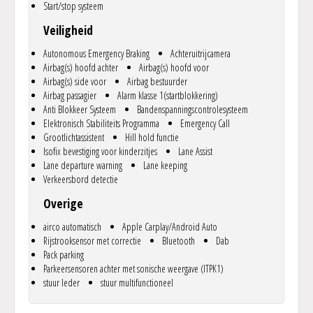
Start/stop systeem
Veiligheid
Autonomous Emergency Braking
Achteruitrijcamera
Airbag(s) hoofd achter
Airbag(s) hoofd voor
Airbag(s) side voor
Airbag bestuurder
Airbag passagier
Alarm klasse 1(startblokkering)
Anti Blokkeer Systeem
Bandenspanningscontrolesysteem
Elektronisch Stabiliteits Programma
Emergency Call
Grootlichtassistent
Hill hold functie
Isofix bevestiging voor kinderzitjes
Lane Assist
Lane departure warning
Lane keeping
Verkeersbord detectie
Overige
airco automatisch
Apple Carplay/Android Auto
Rijstrooksensor met correctie
Bluetooth
Dab
Pack parking
Parkeersensoren achter met sonische weergave (ITPK1)
stuur leder
stuur multifunctioneel