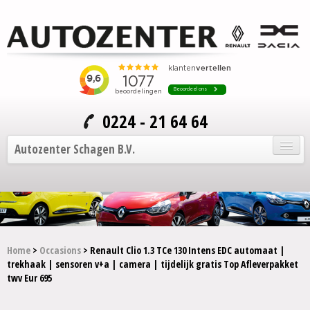
0224 - 21 64 64
Autozenter Schagen B.V.
Home
Onze auto's
Service en onderhoud
Home
>
Occasions
> Renault Clio 1.3 TCe 130 Intens EDC automaat |
trekhaak | sensoren v+a | camera | tijdelijk gratis Top Afleverpakket
Over Autozenter
twv Eur 695
Contact