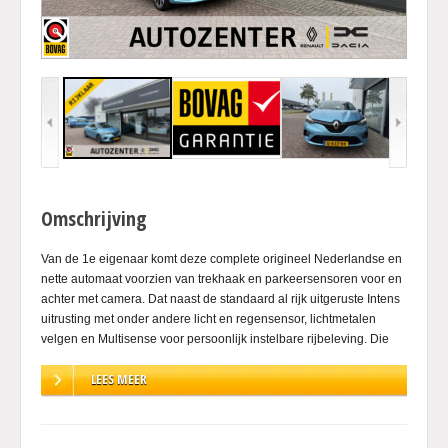
Omschrijving
Van de 1e eigenaar komt deze complete origineel Nederlandse en
nette automaat voorzien van trekhaak en parkeersensoren voor en
achter met camera. Dat naast de standaard al rijk uitgeruste Intens
uitrusting met onder andere licht en regensensor, lichtmetalen
velgen en Multisense voor persoonlijk instelbare rijbeleving. Die
kunt u instellen van dashboard, led sfeerverlichting in diverse
LEES MEER
kleuren en de mogelijkheid tot economisch, normaal of sportief
rijgedrag. Dat wordt nog lange tijd vele comfortabele kilometers
rijden in de krachtige en fijne automaat!.
.