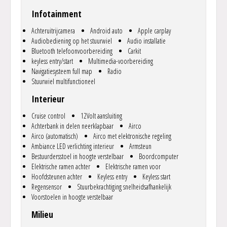
specifieke eisen of vragen beantwoorden we die graag!.
Infotainment
.
Graag tot ziens in ons gezellige familiebedrijf, Eric Zentveldt helpt u
Achteruitrijcamera
Android auto
Apple carplay
graag verder! U bent altijd welkom zonder afspraak maar met
Audiobediening op het stuurwiel
Audio installatie
afspraak hebben we zeker tijd voor u vrijgemaakt, bovendien, met
Bluetooth telefoonvoorbereiding
Carkit
een afspraak houden we gedurende de reistijd de auto voor u vast.
keyless entry/start
Multimedia-voorbereiding
.
Navigatiesysteem full map
Radio
Onze Privacy verklaring vindt u op www.autozenter.nl, alle van
Stuurwiel multifunctioneel
toepassing zijnde algemene en garantievoorwaarden kunt u via
https://www.bovag.nl/garantie bekijken, uiteraard willen we deze
Interieur
ook graag naar u opsturen.
Cruise control
12Volt aansluiting
..
Achterbank in delen neerklapbaar
Airco
Airco (automatisch)
Airco met elektronische regeling
Ambiance LED verlichting interieur
Armsteun
Bestuurdersstoel in hoogte verstelbaar
Boordcomputer
Elektrische ramen achter
Elektrische ramen voor
Hoofdsteunen achter
Keyless entry
Keyless start
Regensensor
Stuurbekrachtiging snelheidsafhankelijk
Voorstoelen in hoogte verstelbaar
Milieu