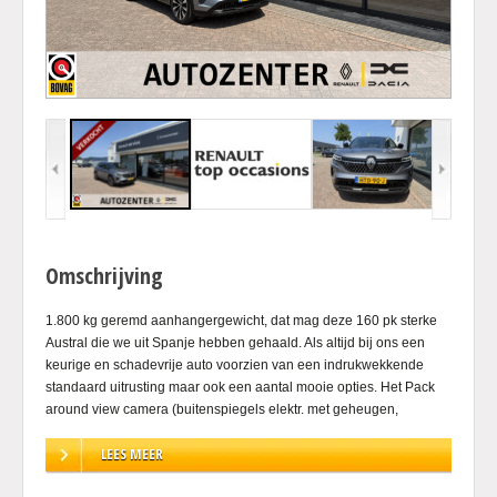
Omschrijving
1.800 kg geremd aanhangergewicht, dat mag deze 160 pk sterke
Austral die we uit Spanje hebben gehaald. Als altijd bij ons een
keurige en schadevrije auto voorzien van een indrukwekkende
standaard uitrusting maar ook een aantal mooie opties. Het Pack
around view camera (buitenspiegels elektr. met geheugen,
buitenspiegels met verlichting, parkeer assistent, rondomzicht
LEES MEER
camera), Pack Look (dakrails, panoramisch glazen dak met
elektrisch te sluiten hemel), Pack Safety (achteruitrij assistent,