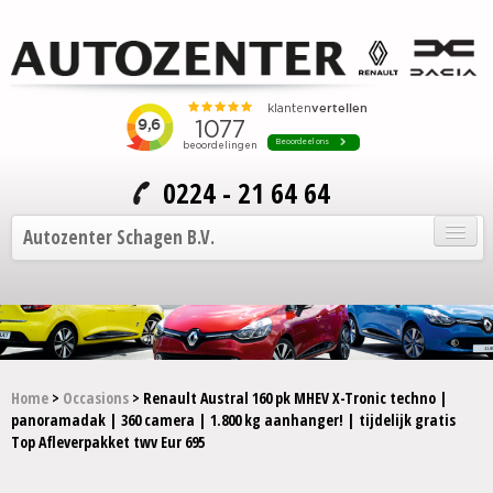
0224 - 21 64 64
Autozenter Schagen B.V.
Home
Onze auto's
Service en onderhoud
Home
>
Occasions
> Renault Austral 160 pk MHEV X-Tronic techno |
panoramadak | 360 camera | 1.800 kg aanhanger! | tijdelijk gratis
Over Autozenter
Top Afleverpakket twv Eur 695
Contact