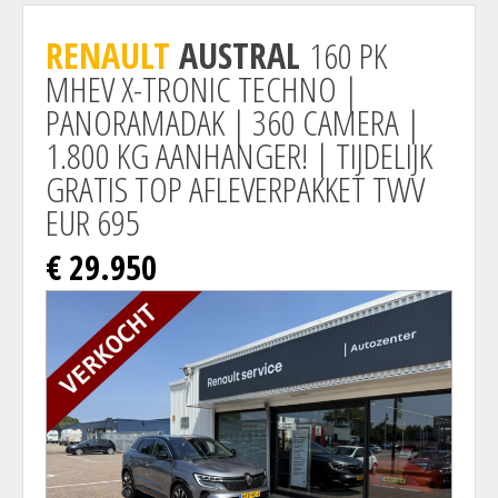
Actie
RENAULT
AUSTRAL
160 PK
MHEV X-TRONIC TECHNO |
PANORAMADAK | 360 CAMERA |
1.800 KG AANHANGER! | TIJDELIJK
GRATIS TOP AFLEVERPAKKET TWV
EUR 695
€ 29.950