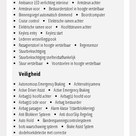
Ambiance LED verlichting interieur
Armsteun achter
Armsteun voor
Bestuurdersstoel in hoogte verstelbaar
Binnenspiegel automatisch dimmend
Boordcomputer
Cruise control
Elektrische ramen achter
Elektrische ramen voor
Hoofdsteunen achter
Keyless entry
Keyless start
Lederen versnellingspook
Passagiersstoel in hoogte verstelbaar
Regensensor
Stuurbekrachtiging
Stuurbekrachtiging snelheidsafhankelijk
Stuur verstelbaar
Voorstoelen in hoogte verstelbaar
Veiligheid
Autonomous Emergency Braking
Achteruitrijcamera
Active Driver Assist
Active Emergency Braking
Airbag(s) hoofd achter
Airbag(s) hoofd voor
Airbag(s) side voor
Airbag bestuurder
Airbag passagier
Alarm klasse 1(startblokkering)
Anti Blokkeer Systeem
Anti doorSlip Regeling
Auto Hold
Bandenspanningscontrolesysteem
bots waarschuwing systeem
Brake Assist System
dodehoekdetectie met correctie