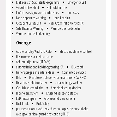
Elektronisch Stabiliteits Programma
Emergency Call
Grootlichtassistent
Hill hold functie
Isofix bevestiging voor kinderzitjes
Lane Assist
Lane departure warning
Lane keeping
Occupant Safety Exit
Rear Cross Trafic Alert (RCTA)
Safe Distance Warning
Vermoeidheidsdetectie
Vermoeidheids herkenning
Overige
Apple Carplay/Android Auto
electronic climate control
Rijstrooksensor met correctie
Achteruitrijcamera (RRCAM)
automatische snelheidsbegrenzing ISA
Bluetooth
buitenspiegels in andere kleur
Connected services
Dab
Draadloze oplader voor smartphone (WICH0)
Draadloze telefoonlader
extra getint glas achter
Geluidsisolerend glas
hemelbekleding donker
Inparkeerassistent
Kruisend verkeer detectie
LED mistlampen
Pack around view camera
Pack Look
Pack Safety
parkeersensoren vóór en achter met optische en sonische
weergave en flank guard protection (ITP15)