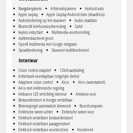
i.v.m. andere fabriekssamenstellingen, verschillen. Heeft u
Navigatiesysteem
Achteruitrijcamera
Android auto
specifieke eisen of vragen beantwoorden we die graag!.
Apple carplay
Apple Carplay/Android Auto (draadloos)
.
Audiobediening op het stuurwiel
Audio installatie
Graag tot ziens in ons gezellige familiebedrijf, Eric Zentveldt helpt u
Bluetooth telefoonvoorbereiding
Carkit
graag verder! U bent altijd welkom zonder afspraak maar met
keyless entry/start
Multimedia-voorbereiding
afspraak hebben we zeker tijd voor u vrijgemaakt, bovendien, met
multimediascherm groot
een afspraak houden we gedurende de reistijd de auto voor u vast.
OpenR multimedia met Google integratie
.
Spraakbediening
Stuurwiel multifunctioneel
Onze Privacy verklaring vindt u op www.autozenter.nl, alle van
toepassing zijnde algemene en garantievoorwaarden kunt u via
Interieur
https://www.bovag.nl/garantie bekijken, uiteraard willen we deze
Cruise control adaptief
12Volt aansluiting
ook graag naar u opsturen.
Achterbank neerklapbaar (ongelijke delen)
..
Adaptieve cruise control
Airco
Airco (automatisch)
Airco met elektronische regeling
Ambiance LED verlichting interieur
Armsteun voor
Bestuurdersstoel in hoogte verstelbaar
Binnenspiegel automatisch dimmend
Boordcomputer
Elektrische ramen achter
Elektrische ramen voor
Elektrisch verstelbare bestuurdersstoel
Elektrisch verstelbare passagiersstoel
Elektrisch verstelbare voorstoel(en)
Hondenrek