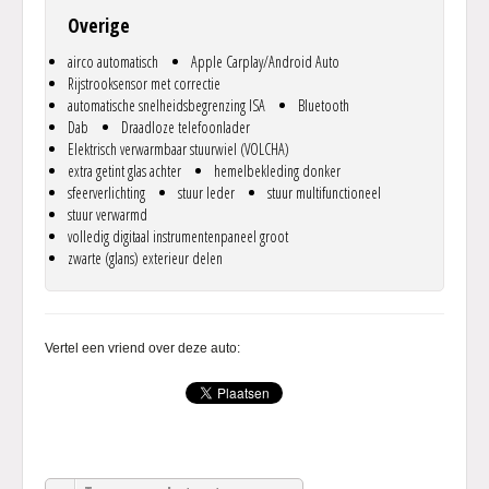
Overige
airco automatisch
Apple Carplay/Android Auto
Rijstrooksensor met correctie
automatische snelheidsbegrenzing ISA
Bluetooth
Dab
Draadloze telefoonlader
Elektrisch verwarmbaar stuurwiel (VOLCHA)
extra getint glas achter
hemelbekleding donker
sfeerverlichting
stuur leder
stuur multifunctioneel
stuur verwarmd
volledig digitaal instrumentenpaneel groot
zwarte (glans) exterieur delen
Vertel een vriend over deze auto: