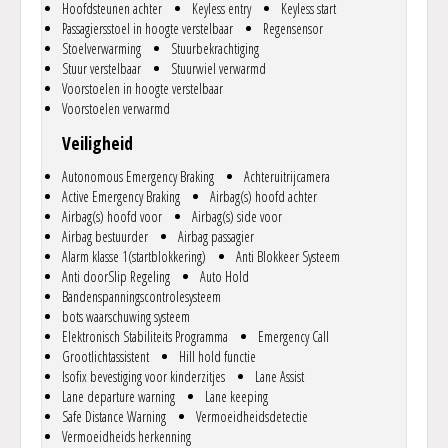
Hoofdsteunen achter
Keyless entry
Keyless start
Passagiersstoel in hoogte verstelbaar
Regensensor
Stoelverwarming
Stuurbekrachtiging
Stuur verstelbaar
Stuurwiel verwarmd
Voorstoelen in hoogte verstelbaar
Voorstoelen verwarmd
Veiligheid
Autonomous Emergency Braking
Achteruitrijcamera
Active Emergency Braking
Airbag(s) hoofd achter
Airbag(s) hoofd voor
Airbag(s) side voor
Airbag bestuurder
Airbag passagier
Alarm klasse 1(startblokkering)
Anti Blokkeer Systeem
Anti doorSlip Regeling
Auto Hold
Bandenspanningscontrolesysteem
bots waarschuwing systeem
Elektronisch Stabiliteits Programma
Emergency Call
Grootlichtassistent
Hill hold functie
Isofix bevestiging voor kinderzitjes
Lane Assist
Lane departure warning
Lane keeping
Safe Distance Warning
Vermoeidheidsdetectie
Vermoeidheids herkenning