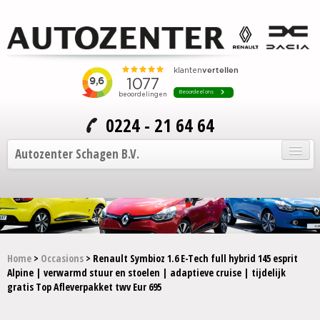
0224 - 21 64 64
Autozenter Schagen B.V.
Home
Onze auto's
Service en onderhoud
Home
>
Occasions
> Renault Symbioz 1.6 E-Tech full hybrid 145 esprit
Alpine | verwarmd stuur en stoelen | adaptieve cruise | tijdelijk
Over Autozenter
gratis Top Afleverpakket twv Eur 695
Contact