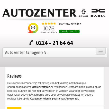
0224 - 21 64 64
Autozenter Schagen B.V.
Home
Reviews
Onze auto's
De reviews hieronder zijn afkomstig van het volledig onafhankelijke
Service en onderhoud
onderzoeksplatform
klantenvertellen.nl
. Wij hebben uiteraard geen invloed op de
reacties, kunnen die niet zelf verwijderen of wijzigen waardoor de volledige
objectiviteit 100% gewaarborgd blijft. Voor de volledige reviews en oudere
Over Autozenter
reviews kijkt op de
Klantenvertellen.nl pagina van Autozenter.
Contact