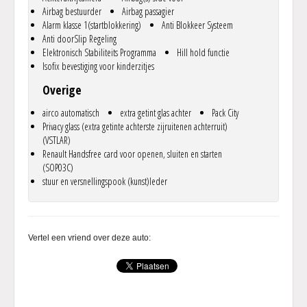
Airbag bestuurder
Airbag passagier
Alarm klasse 1(startblokkering)
Anti Blokkeer Systeem
Anti doorSlip Regeling
Elektronisch Stabiliteits Programma
Hill hold functie
Isofix bevestiging voor kinderzitjes
Overige
airco automatisch
extra getint glas achter
Pack City
Privacy glass (extra getinte achterste zijruitenen achterruit)
(VSTLAR)
Renault Handsfree card voor openen, sluiten en starten
(SOP03C)
stuur en versnellingspook (kunst)leder
Vertel een vriend over deze auto: