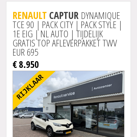
Actie
RENAULT
CAPTUR
DYNAMIQUE
TCE 90 | PACK CITY | PACK STYLE |
1E EIG | NL AUTO | TIJDELIJK
GRATIS TOP AFLEVERPAKKET TWV
EUR 695
€ 8.950