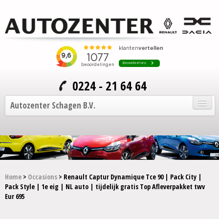
0224 - 21 64 64
Autozenter Schagen B.V.
Home
Onze auto's
Service en onderhoud
Home
>
Occasions
> Renault Captur Dynamique Tce 90 | Pack City |
Pack Style | 1e eig | NL auto | tijdelijk gratis Top Afleverpakket twv
Over Autozenter
Eur 695
Contact