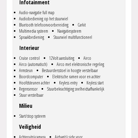
Infotainment
graag verder! U bent altijd welkom zonder afspraak maar met
afspraak hebben we zeker tijd voor u vrijgemaakt, bovendien, met
Audio-navigatie full map
een afspraak houden we gedurende de reistijd de auto voor u vast.
Audiobediening op het stuurwiel
.
Bluetooth telefoonvoorbereiding
Carkit
Onze Privacy verklaring vindt u op www.autozenter.nl, alle van
Multimedia systeem
Navigatiesysteem
toepassing zijnde algemene en garantievoorwaarden kunt u via
Spraakbediening
Stuurwiel multifunctioneel
https://www.bovag.nl/garantie bekijken, uiteraard willen we deze
ook graag naar u opsturen.
Interieur
..
Cruise control
12Volt aansluiting
Airco
Airco (automatisch)
Airco met elektronische regeling
Armsteun
Bestuurdersstoel in hoogte verstelbaar
Boordcomputer
Elektrische ramen voor en achter
Hoofdsteunen achter
Keyless entry
Keyless start
Regensensor
Stuurbekrachtiging snelheidsafhankelijk
Stuur verstelbaar
Milieu
Start/stop systeem
Veiligheid
Achteruitrijcamera
Airbag(s) side voor