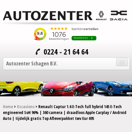
0224 - 21 64 64
Autozenter Schagen B.V.
Home
Onze auto's
Service en onderhoud
Home
>
Occasions
> Renault Captur 1.6 E-Tech full hybrid 145 E-Tech
engineered SoH 96% | 360 camera | draadloos Apple Carplay / Android
Over Autozenter
Auto | tijdelijk gratis Top Afleverpakket twv Eur 695
Contact