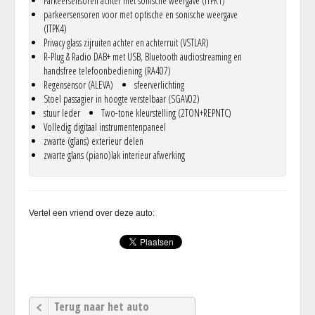
Parkeersensoren achter met sonische weergave (ITPK1)
parkeersensoren voor met optische en sonische weergave
(ITPK4)
Privacy glass zijruiten achter en achterruit (VSTLAR)
R-Plug & Radio DAB+ met USB, Bluetooth audiostreaming en
handsfree telefoonbediening (RA407)
Regensensor (ALEVA)
sfeerverlichting
Stoel passagier in hoogte verstelbaar (SGAV02)
stuur leder
Two-tone kleurstelling (2TON+REPNTC)
Volledig digitaal instrumentenpaneel
zwarte (glans) exterieur delen
zwarte glans (piano)lak interieur afwerking
Vertel een vriend over deze auto:
Terug naar het auto