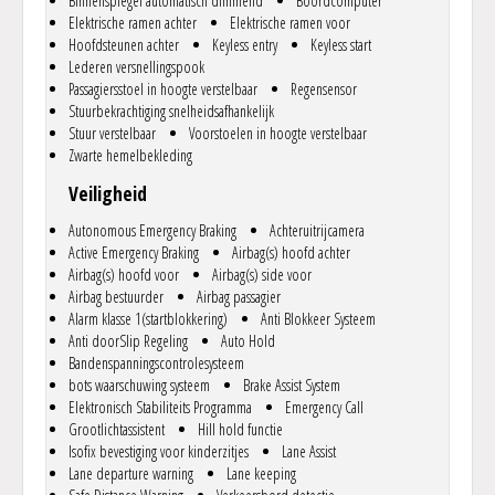
Binnenspiegel automatisch dimmend
Boordcomputer
Elektrische ramen achter
Elektrische ramen voor
Hoofdsteunen achter
Keyless entry
Keyless start
Lederen versnellingspook
Passagiersstoel in hoogte verstelbaar
Regensensor
Stuurbekrachtiging snelheidsafhankelijk
Stuur verstelbaar
Voorstoelen in hoogte verstelbaar
Zwarte hemelbekleding
Veiligheid
Autonomous Emergency Braking
Achteruitrijcamera
Active Emergency Braking
Airbag(s) hoofd achter
Airbag(s) hoofd voor
Airbag(s) side voor
Airbag bestuurder
Airbag passagier
Alarm klasse 1(startblokkering)
Anti Blokkeer Systeem
Anti doorSlip Regeling
Auto Hold
Bandenspanningscontrolesysteem
bots waarschuwing systeem
Brake Assist System
Elektronisch Stabiliteits Programma
Emergency Call
Grootlichtassistent
Hill hold functie
Isofix bevestiging voor kinderzitjes
Lane Assist
Lane departure warning
Lane keeping