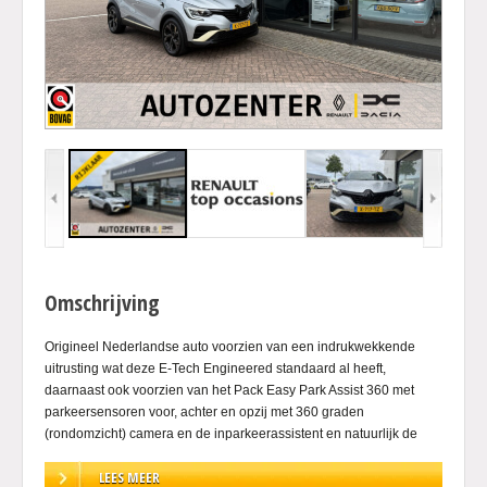
Omschrijving
Origineel Nederlandse auto voorzien van een indrukwekkende
uitrusting wat deze E-Tech Engineered standaard al heeft,
daarnaast ook voorzien van het Pack Easy Park Assist 360 met
parkeersensoren voor, achter en opzij met 360 graden
(rondomzicht) camera en de inparkeerassistent en natuurlijk de
Highland metallic lak met Sterzwart metallic dak. Met deze full
LEES MEER
hybrid die zelf bepaald wanneer u elektrisch gaat rijden en