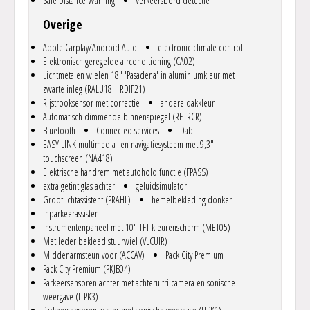
Safe Distance Warning
Verkeersbord detectie
Overige
Apple Carplay/Android Auto
electronic climate control
Elektronisch geregelde airconditioning (CA02)
Lichtmetalen wielen 18" 'Pasadena' in aluminiumkleur met
zwarte inleg (RALU18 + RDIF21)
Rijstrooksensor met correctie
andere dakkleur
Automatisch dimmende binnenspiegel (RETRCR)
Bluetooth
Connected services
Dab
EASY LINK multimedia- en navigatiesysteem met 9,3"
touchscreen (NA418)
Elektrische handrem met autohold functie (FPASS)
extra getint glas achter
geluidsimulator
Grootlichtassistent (PRAHL)
hemelbekleding donker
Inparkeerassistent
Instrumentenpaneel met 10" TFT kleurenscherm (MET05)
Met leder bekleed stuurwiel (VLCUIR)
Middenarmsteun voor (ACCAV)
Pack City Premium
Pack City Premium (PKJB04)
Parkeersensoren achter met achteruitrijcamera en sonische
weergave (ITPK3)