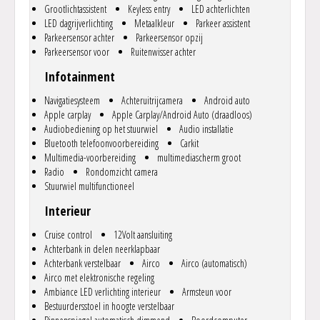
.
Grootlichtassistent
Keyless entry
LED achterlichten
Hoewel elke advertentie met aandacht wordt opgesteld kan het
LED dagrijverlichting
Metaalkleur
Parkeer assistent
voorkomen dat uitvoeringsspecificaties, mede bij een importauto
Parkeersensor achter
Parkeersensor opzij
i.v.m. andere fabriekssamenstellingen, verschillen. Heeft u
Parkeersensor voor
Ruitenwisser achter
specifieke eisen of vragen beantwoorden we die graag!.
Infotainment
.
Graag tot ziens in ons gezellige familiebedrijf, Eric Zentveldt helpt u
Navigatiesysteem
Achteruitrijcamera
Android auto
graag verder! U bent altijd welkom zonder afspraak maar met
Apple carplay
Apple Carplay/Android Auto (draadloos)
afspraak hebben we zeker tijd voor u vrijgemaakt, bovendien, met
Audiobediening op het stuurwiel
Audio installatie
een afspraak houden we gedurende de reistijd de auto voor u vast.
Bluetooth telefoonvoorbereiding
Carkit
.
Multimedia-voorbereiding
multimediascherm groot
Onze Privacy verklaring vindt u op www.autozenter.nl, alle van
Radio
Rondomzicht camera
toepassing zijnde algemene en garantievoorwaarden kunt u via
Stuurwiel multifunctioneel
https://www.bovag.nl/garantie bekijken, uiteraard willen we deze
ook graag naar u opsturen.
Interieur
..
Cruise control
12Volt aansluiting
Achterbank in delen neerklapbaar
Achterbank verstelbaar
Airco
Airco (automatisch)
Airco met elektronische regeling
Ambiance LED verlichting interieur
Armsteun voor
Bestuurdersstoel in hoogte verstelbaar