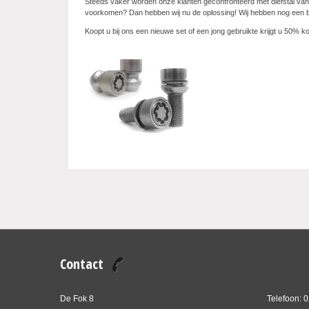
Steeds vaker worden onze klanten geconfronteerd met diefstal van d
voorkomen? Dan hebben wij nu de oplossing! Wij hebben nog een be
Koopt u bij ons een nieuwe set of een jong gebruikte krijgt u 50% k
Contact
De Fok 8
Telefoon: 