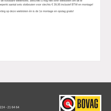
e kostbare wielensets. Beschikt u nog niet over wielsloten om dit te
perkt aantal sets slotbouten voor slechts € 39,95 inclusief BTW en montage!
orting op deze wielsloten én is de 1e montage en opslag gratis!
0224 - 21 64 64