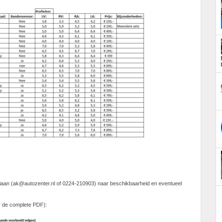
riaan (ak@autozenter.nl of 0224-210903) naar beschikbaarheid en eventueel
or de complete PDF):