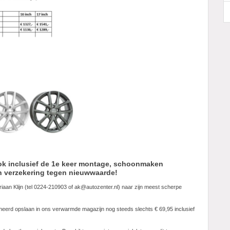
 ook inclusief de 1e keer montage, schoonmaken
n verzekering tegen nieuwwaarde!
riaan Klijn (tel 0224-210903 of ak@autozenter.nl) naar zijn meest scherpe
neerd opslaan in ons verwarmde magazijn nog steeds slechts € 69,95 inclusief