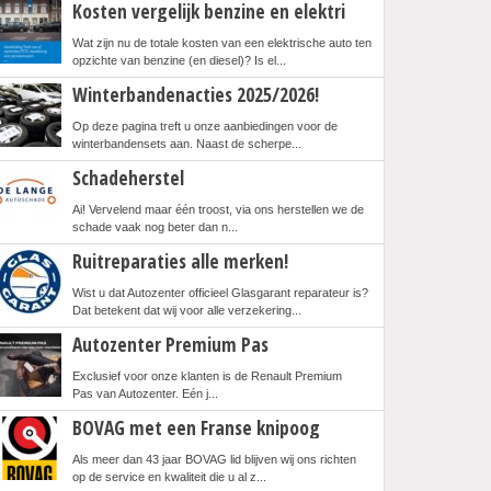
Kosten vergelijk benzine en elektri
Wat zijn nu de totale kosten van een elektrische auto ten
opzichte van benzine (en diesel)? Is el...
Winterbandenacties 2025/2026!
Op deze pagina treft u onze aanbiedingen voor de
winterbandensets aan. Naast de scherpe...
Schadeherstel
Ai! Vervelend maar één troost, via ons herstellen we de
schade vaak nog beter dan n...
Ruitreparaties alle merken!
Wist u dat Autozenter officieel Glasgarant reparateur is?
Dat betekent dat wij voor alle verzekering...
Autozenter Premium Pas
Exclusief voor onze klanten is de Renault Premium
Pas van Autozenter. Eén j...
BOVAG met een Franse knipoog
Als meer dan 43 jaar BOVAG lid blijven wij ons richten
op de service en kwaliteit die u al z...